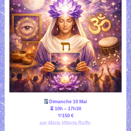
🗓
 Dimanche 10 Mai
⏳ 10h – 17h30
💜
150 €
par Maria Vittoria Ruffo