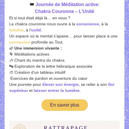
👑
 Journée de Méditation active:
Chakra Couronne – L’Unité
Et si tout était déjà là… en vous ?
Le chakra couronne
nous ouvre à la 
conscience,
 à la 
lumière
, à l’
unité
.
Un espace où le mental s’apaise… pour laisser place à une 
connexion 
profonde au Tout.
🌿
 Une immersion vivante :
🌀 Méditations actives
🎶 Chant du mantra du chakra
🔤 Exploration de la lettre hébraïque associée
🎨 Création d’un tableau intuitif
 Exercices de pardon et ouverture du cœur
Une journée pour
 élever son énergie,
se relier à son
Soi 
supérieur 
et
laisser entrer la lumière.
En savoir plus